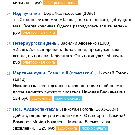
сильная… руб
электронная книга
Над пучиной
, Вера Желиховская (1896)
24
«…Стояло начало мая мѣсяца; теплаго, яркаго, цвѣтущаго
мая. Всегда красивая Одесса разрядилась вся въ зелень…
руб
электронная книга
Петербургский день
, Василий Авсеенко (1900)
25
«Иванъ Александровичъ Воловановъ проснулся, какъ
всегда, въ половинѣ десятаго. Онъ потянулся, зѣвнулъ…
руб
электронная книга
Мертвые души. Тома I и II (спектакли)
, Николай Гоголь
26
(1842)
Издание включает два спектакля по гениальной поэме в
прозе великого русского писателя Николая Васильевича…
124 руб
аудиокнига
можно скачать
Нос. Аудиоспектакль
, Николай Гоголь (1833-1834)
27
Действующие лица и исполнители: От автора – Василий
Бочкарев Майор Ковалев – Михаил Васьков Иван
Яковлевич… 229 руб
аудиокнига
можно скачать