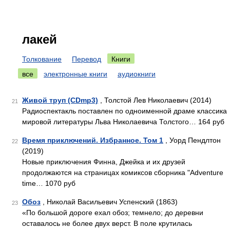
лакей
Толкование
Перевод
Книги
все
электронные книги
аудиокниги
Живой труп (CDmp3)
, Толстой Лев Николаевич (2014)
21
Радиоспектакль поставлен по одноименной драме классика
мировой литературы Льва Николаевича Толстого… 164 руб
Время приключений. Избранное. Том 1
, Уорд Пендлтон
22
(2019)
Новые приключения Финна, Джейка и их друзей
продолжаются на страницах комиксов сборника "Adventure
time… 1070 руб
Обоз
, Николай Васильевич Успенский (1863)
23
«По большой дороге ехал обоз; темнело; до деревни
оставалось не более двух верст. В поле крутилась