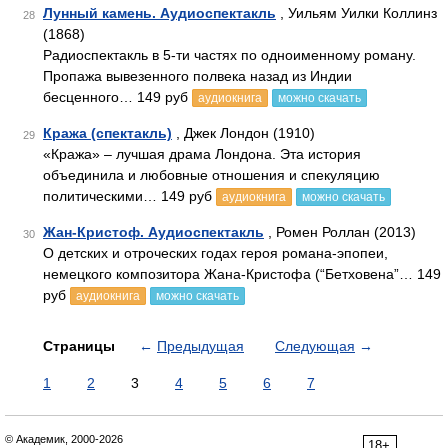
Лунный камень. Аудиоспектакль
, Уильям Уилки Коллинз
28
(1868)
Радиоспектакль в 5-ти частях по одноименному роману.
Пропажа вывезенного полвека назад из Индии
бесценного… 149 руб
аудиокнига
можно скачать
Кража (спектакль)
, Джек Лондон (1910)
29
«Кража» – лучшая драма Лондона. Эта история
объединила и любовные отношения и спекуляцию
политическими… 149 руб
аудиокнига
можно скачать
Жан-Кристоф. Аудиоспектакль
, Ромен Роллан (2013)
30
О детских и отроческих годах героя романа-эпопеи,
немецкого композитора Жана-Кристофа (“Бетховена”… 149
руб
аудиокнига
можно скачать
Страницы
←
Предыдущая
Следующая
→
1
2
3
4
5
6
7
© Академик, 2000-2026
18+